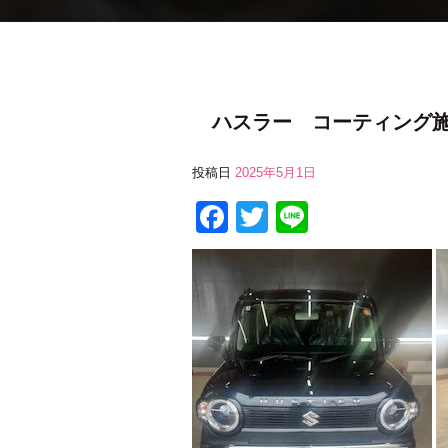
ハスラー コーティング
投稿日
2025年5月1日
F
T
Li
a
wi
n
c
tt
e
e
er
b
o
o
k