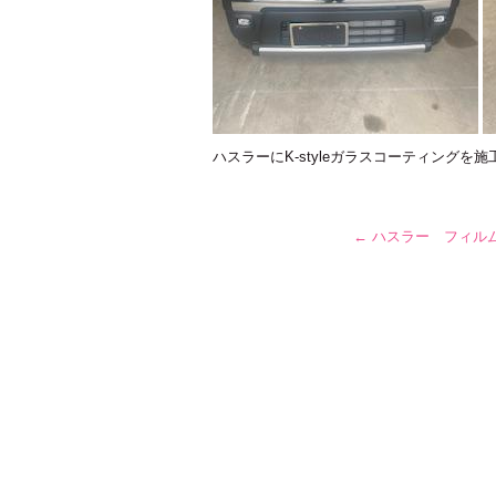
ハスラーにK-styleガラスコーティングを
←
ハスラー フィル