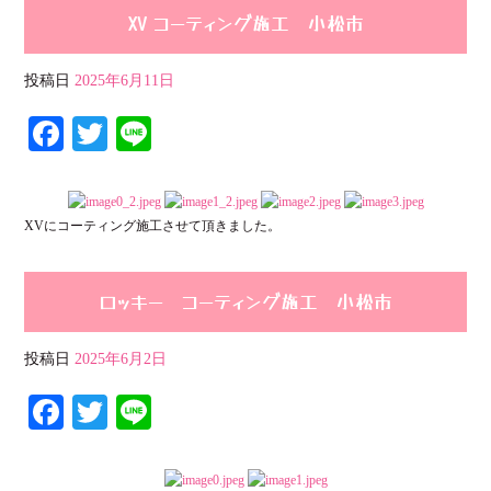
XV コーティング施工 小松市
投稿日
2025年6月11日
Fa
T
Li
ce
wi
ne
bo
tte
XVにコーティング施工させて頂きました。
ok
r
ロッキー コーティング施工 小松市
投稿日
2025年6月2日
Fa
T
Li
ce
wi
ne
bo
tte