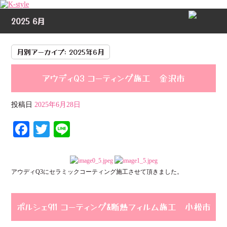
2025 6月
月別アーカイブ:
2025年6月
アウディQ3 コーティング施工 金沢市
投稿日
2025年6月28日
Fa
T
Li
ce
wi
ne
bo
tte
アウディQ3にセラミックコーティング施工させて頂きました。
ok
r
ポルシェ911 コーティング&断熱フィルム施工 小松市