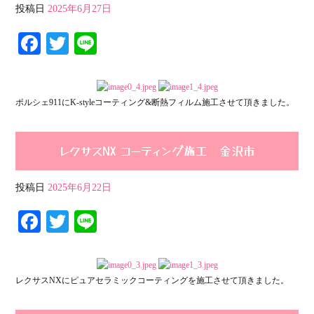
投稿日
2025年6月27日
Fa
T
Li
ce
wi
ne
bo
tte
ポルシェ911にK-styleコーティング&断熱フィルム施工させて頂きました。
ok
r
レクサスNX コーティング施工 金沢市
投稿日
2025年6月22日
Fa
T
Li
ce
wi
ne
bo
tte
レクサスNXにピュアセラミックコーティングを施工させて頂きました。
ok
r