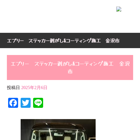
エブリー ステッカー剥がし&コーティング施工 金沢市
エブリー ステッカー剥がし&コーティング施工 金沢
市
投稿日
2025年2月6日
Fa
T
Li
ce
wi
ne
bo
tte
ok
r