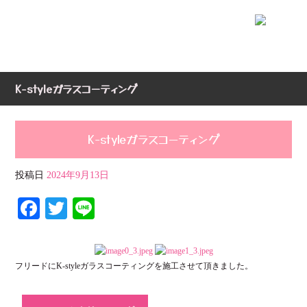
K-styleガラスコーティング
K-styleガラスコーティング
投稿日
2024年9月13日
Fa
T
Li
ce
wi
ne
bo
tte
フリードにK-styleガラスコーティングを施工させて頂きました。
ok
r