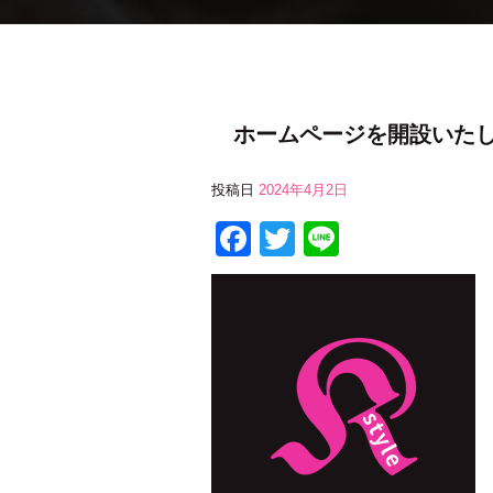
ホームページを開設いた
投稿日
2024年4月2日
F
T
Li
a
wi
n
c
tt
e
e
er
b
o
o
k